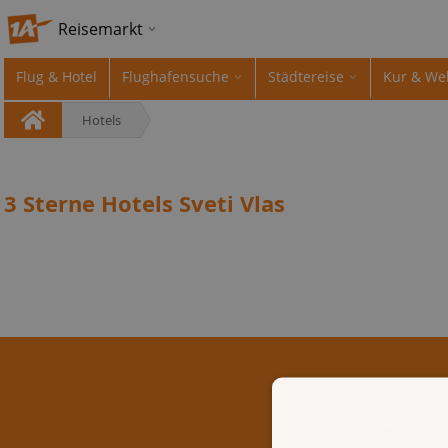
Reisemarkt
Flug & Hotel
Flughafensuche
Städtereise
Kur & We
Hotels
3 Sterne Hotels Sveti Vlas
AGB
Imp