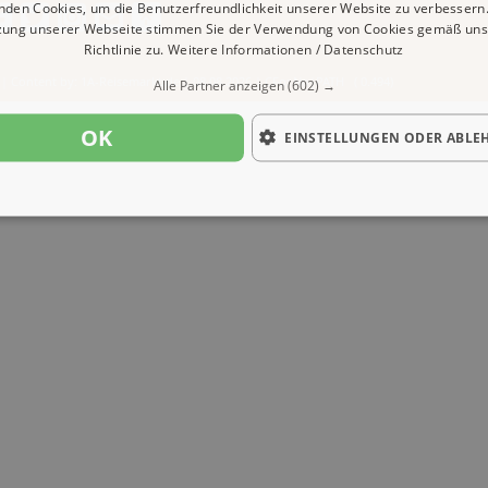
nden Cookies, um die Benutzerfreundlichkeit unserer Website zu verbessern.
zung unserer Webseite stimmen Sie der Verwendung von Cookies gemäß uns
Richtlinie zu.
Weitere Informationen / Datenschutz
| Content by: 1A-Reisemarkt.de | 08.08.2026
| CFo: No|PATH ( 0.494)
Alle Partner anzeigen
(602) →
OK
EINSTELLUNGEN ODER ABLE