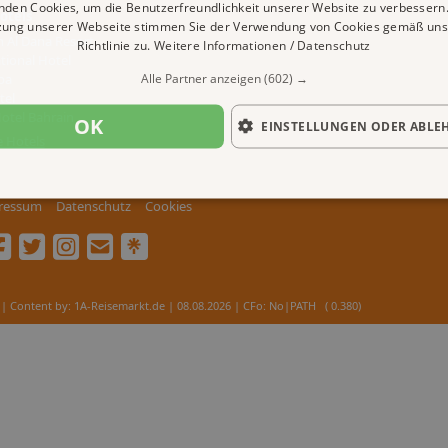
nden Cookies, um die Benutzerfreundlichkeit unserer Website zu verbessern.
otels
zung unserer Webseite stimmen Sie der Verwendung von Cookies gemäß uns
n Al Dana Resort
Richtlinie zu.
Weitere Informationen / Datenschutz
tional Hotel
Alle Partner anzeigen
(602) →
pa
tel
otel Bahrain
OK
EINSTELLUNGEN ODER ABLE
e Hotels
ressum
Datenschutz
Cookies
| Content by: 1A-Reisemarkt.de | 08.08.2026
| CFo: No|PATH ( 0.380)