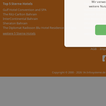
Wir verwe
Top 5 Sterne Hotels
Top 4 Sterne H
weitere Nut
Gulf Hotel Convention and SPA
Novotel Bahrai
The Ritz-Carlton Bahrain
Delmon Interna
InterContinental Bahrain
Elite Resort & S
Sheraton Bahrain
Elite Grande Ho
The Diplomat Radisson Blu Hotel Residence und Spa
Ramee Palace H
weitere 5 Sterne Hotels
weitere 4 Stern
AGB
Imp
Copyright © 2000 - 2026 1A-Infosysteme.de 