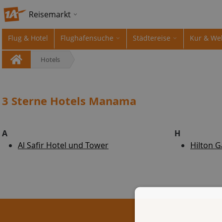
Reisemarkt
Flug & Hotel
Flughafensuche
Städtereise
Kur & We
Hotels
3 Sterne Hotels Manama
A
H
Al Safir Hotel und Tower
Hilton G