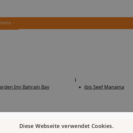
llness
i
arden Inn Bahrain Bay
ibis Seef Manama
Diese Webseite verwendet Cookies.