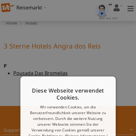
Reisemarkt
Wer bin ich?
Home
Hotels
3 Sterne Hotels Angra dos Reis
P
Pousada Das Bromelias
Diese Webseite verwendet
Cookies.
Wir verwenden Cookies, um die
Benutzerfreundlichkeit unserer Website zu
verbessern. Durch die weitere Nutzung
unserer Webseite stimmen Sie der
Support & Impressum
Verwendung von Cookies gemäß unserer
Cookie-Richtlinie zu.
Weitere Informationen /