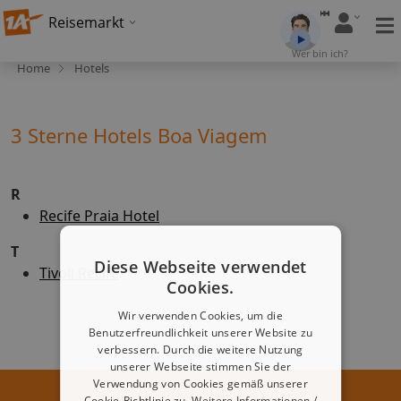
Reisemarkt
Wer bin ich?
Home
Hotels
3 Sterne Hotels Boa Viagem
R
Recife Praia Hotel
T
Diese Webseite verwendet
Tivoli Recife
Cookies.
Wir verwenden Cookies, um die
Benutzerfreundlichkeit unserer Website zu
verbessern. Durch die weitere Nutzung
unserer Webseite stimmen Sie der
Verwendung von Cookies gemäß unserer
Cookie-Richtlinie zu.
Weitere Informationen /