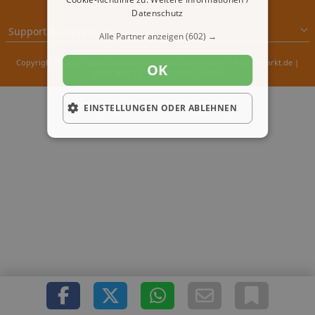
Datenschutz
Support & Impressum
Alle Partner anzeigen
(602) →
Copyright © 2000 - 2026 1A-Infosysteme.de | Content by: 1A-Reisemarkt.de |
OK
07.08.2026
| CFo: No|PATH ( 0.398)
EINSTELLUNGEN ODER ABLEHNEN