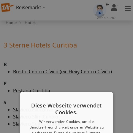
Reisemarkt
Wer bin ich?
Home
Hotels
3 Sterne Hotels Curitiba
B
Bristol Centro Cívico (ex: Flexy Centro Cívico)
P
Pestana Curitiba
S
Diese Webseite verwendet
Slaviero Executive Batel
Cookies.
Slaviero Slim Centro
Wir verwenden Cookies, um die
Slaviero Suites Curitiba
Benutzerfreundlichkeit unserer Website zu
verbessern. Durch die weitere Nutzung