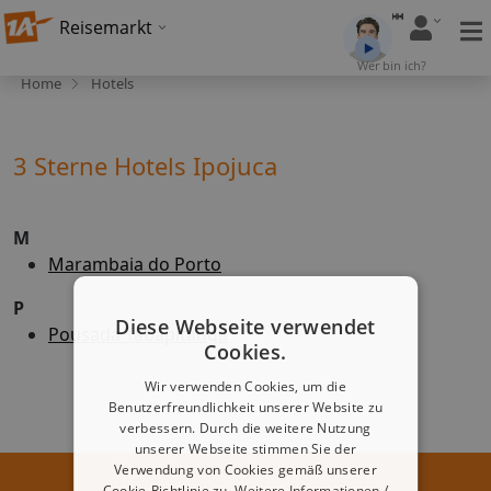
Reisemarkt
Wer bin ich?
Home
Hotels
3 Sterne Hotels Ipojuca
M
Marambaia do Porto
P
Diese Webseite verwendet
Pousada Tabapitanga
Cookies.
Wir verwenden Cookies, um die
Benutzerfreundlichkeit unserer Website zu
verbessern. Durch die weitere Nutzung
unserer Webseite stimmen Sie der
Verwendung von Cookies gemäß unserer
Cookie-Richtlinie zu.
Weitere Informationen /