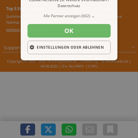
Datenschutz
Top 5 Sterne Hotels
Top 4 Sterne Hotels
Alle Partner anzeigen
(602) →
Summerville Beach Resort
Ocaporã Hotel All Inclusive
Nannai Resort und Spa
Serrambi Resort
OK
weitere 5 Sterne Hotels
weitere 4 Sterne Hotels
Support & Impressum
EINSTELLUNGEN ODER ABLEHNEN
Copyright © 2000 - 2026 1A-Infosysteme.de | Content by: 1A-Reisemarkt.de |
06.08.2026
| CFo: No|PATH ( 0.391)