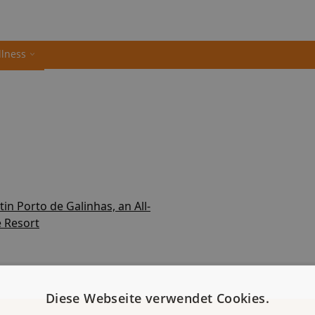
llness
in Porto de Galinhas, an All-
e Resort
Diese Webseite verwendet Cookies.