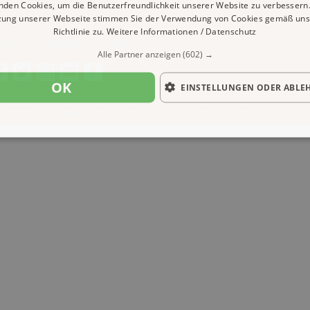
nden Cookies, um die Benutzerfreundlichkeit unserer Website zu verbessern.
zung unserer Webseite stimmen Sie der Verwendung von Cookies gemäß uns
Richtlinie zu.
Weitere Informationen / Datenschutz
ressum
Datenschutz
Cookies
Alle Partner anzeigen
(602) →
OK
EINSTELLUNGEN ODER ABLE
| Content by: 1A-Reisemarkt.de | 07.08.2026
| CFo: No|PATH ( 0.494)