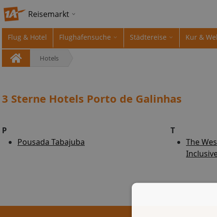
Reisemarkt
Flug & Hotel
Flughafensuche
Städtereise
Kur & We
Hotels
3 Sterne Hotels Porto de Galinhas
P
T
Pousada Tabajuba
The West
Inclusiv