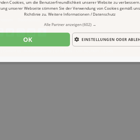
nden Cookies, um die Benutzerfreundlichkeit unserer Website zu verbessern.
zung unserer Webseite stimmen Sie der Verwendung von Cookies gemäß uns
Richtlinie zu.
Weitere Informationen / Datenschutz
ressum
Datenschutz
Cookies
Alle Partner anzeigen
(602) →
OK
EINSTELLUNGEN ODER ABLE
| Content by: 1A-Reisemarkt.de | 07.08.2026
| CFo: No|PATH ( 0.545)