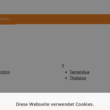
llness
T
ântico
Tamandua
Thalassa
Diese Webseite verwendet Cookies.