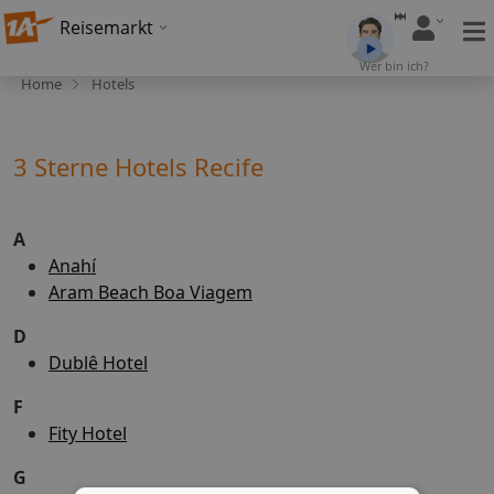
Reisemarkt
Wer bin ich?
Home
Hotels
3 Sterne Hotels Recife
A
Anahí
Aram Beach Boa Viagem
D
Dublê Hotel
F
Fity Hotel
G