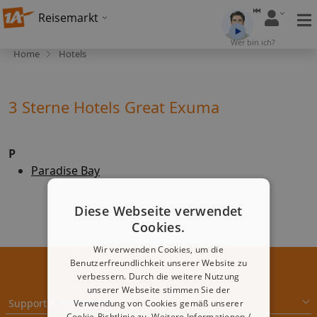
Reisemarkt
Wer bin ich?
Home
Hotels
3 Sterne Hotels Great Exuma
P
Paradise Bay
Diese Webseite verwendet
Cookies.
Wir verwenden Cookies, um die
Benutzerfreundlichkeit unserer Website zu
verbessern. Durch die weitere Nutzung
unserer Webseite stimmen Sie der
Support & Impressum
Verwendung von Cookies gemäß unserer
Cookie-Richtlinie zu.
Weitere Informationen /