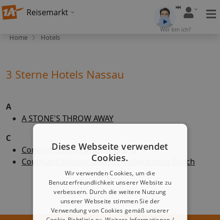
Reisemarkt
Wer bin ich?
Home
Hotels
3 Sterne Hotels Nassau
A
A STONE'S THROW AWAY
C
Diese Webseite verwendet
Comfort Suites Paradise Island
Cookies.
Courtyard Nassau Downtown/Junkanoo Beach
Wir verwenden Cookies, um die
Benutzerfreundlichkeit unserer Website zu
verbessern. Durch die weitere Nutzung
unserer Webseite stimmen Sie der
Verwendung von Cookies gemäß unserer
Cookie-Richtlinie zu.
Weitere Informationen /