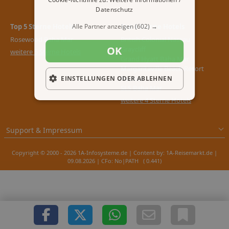
Datenschutz
Top 5 Sterne Hotels
Top 4 Sterne Hotels
Alle Partner anzeigen
(602) →
Rosewood Baha Mar
British Colonial Nassau
OK
Graycliff
weitere 5 Sterne Hotels
Grand Hyatt Baha Mar
Margaritaville Beach Resort
Nassau
EINSTELLUNGEN ODER ABLEHNEN
SLS Baha Mar
weitere 4 Sterne Hotels
Support & Impressum
Copyright © 2000 - 2026 1A-Infosysteme.de | Content by: 1A-Reisemarkt.de |
09.08.2026
| CFo: No|PATH ( 0.441)