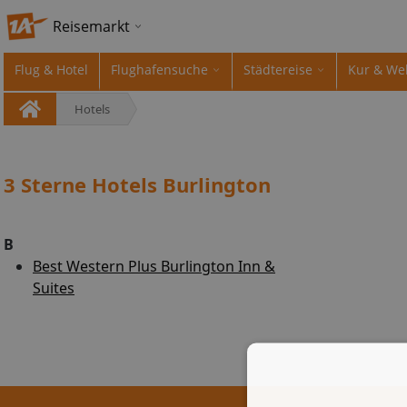
Reisemarkt
Flug & Hotel
Flughafensuche
Städtereise
Kur & We
Hotels
3 Sterne Hotels Burlington
B
Best Western Plus Burlington Inn &
Suites