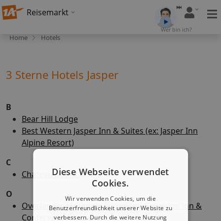
Reisemarkt
Wer bin ich?
Home
Hotels
3 Sterne Hotels Jasper
B
Bear Hill Lodge
Best Western Jasper Inn & Suites (ex: Jasper Inn
Alpine Resort)
C
Diese Webseite verwendet
Chateau Jasper
Cookies.
O
Wir verwenden Cookies, um die
Overlander Mountain Lodge (ex: Sawridge Inn &
Benutzerfreundlichkeit unserer Website zu
Conference Centre)
verbessern. Durch die weitere Nutzung