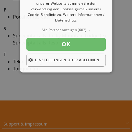
unserer Webseite stimmen Sie der
Verwendung von Cookies gemäß unserer
P
Cookie-Richtlinie zu.
Weitere Informationen /
Pocahontas Cabins
Datenschutz
S
Alle Partner anzeigen
(602) →
Sunwapta Falls Rocky Mountain Lodge (ex:
Sunwapta Falls Resort)
OK
T
EINSTELLUNGEN ODER ABLEHNEN
Tekarra Lodge
Tonquin Inn
Support & Impressum