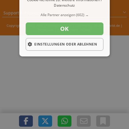
Datenschutz
Support & Impressum
Alle Partner anzeigen
(602) →
Copyright © 2000 - 2026 1A-Infosysteme.de | Content by: 1A-Reisemarkt.de |
OK
10.08.2026
| CFo: No|PATH ( 0.398)
EINSTELLUNGEN ODER ABLEHNEN