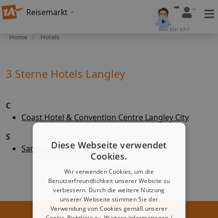
Reisemarkt
Wer bin ich?
Home
Hotels
3 Sterne Hotels Langley
C
Coast Hotel & Convention Centre Langley City
S
Diese Webseite verwendet
Sandman Hotel Langley
Cookies.
Wir verwenden Cookies, um die
Benutzerfreundlichkeit unserer Website zu
verbessern. Durch die weitere Nutzung
unserer Webseite stimmen Sie der
Verwendung von Cookies gemäß unserer
Cookie-Richtlinie zu.
Weitere Informationen /