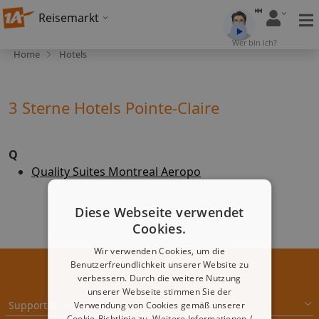
Reisemarkt
Wer bin ich?
Home
Hotels
3 Sterne Hotels Pointe-Claire
Q
Quality Suites Montreal Aeropo
Diese Webseite verwendet
Cookies.
Wir verwenden Cookies, um die
Benutzerfreundlichkeit unserer Website zu
verbessern. Durch die weitere Nutzung
unserer Webseite stimmen Sie der
Support & Impressum
Verwendung von Cookies gemäß unserer
Cookie-Richtlinie zu.
Weitere Informationen /