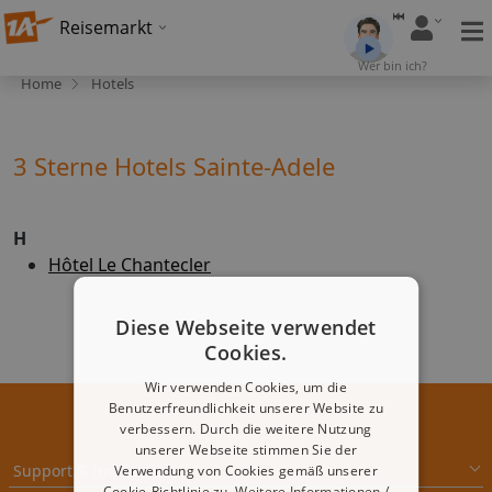
Reisemarkt
Wer bin ich?
Home
Hotels
3 Sterne Hotels Sainte-Adele
H
Hôtel Le Chantecler
Diese Webseite verwendet
Cookies.
Wir verwenden Cookies, um die
Benutzerfreundlichkeit unserer Website zu
verbessern. Durch die weitere Nutzung
unserer Webseite stimmen Sie der
Support & Impressum
Verwendung von Cookies gemäß unserer
Cookie-Richtlinie zu.
Weitere Informationen /