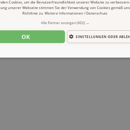
nden Cookies, um die Benutzerfreundlichkeit unserer Website zu verbessern.
zung unserer Webseite stimmen Sie der Verwendung von Cookies gemäß uns
ressum
Datenschutz
Cookies
Richtlinie zu.
Weitere Informationen / Datenschutz
Alle Partner anzeigen
(602) →
OK
EINSTELLUNGEN ODER ABLE
| Content by: 1A-Reisemarkt.de | 08.08.2026
| CFo: No|PATH ( 4.518)