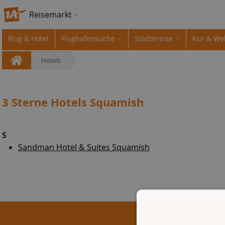
Reisemarkt
Flug & Hotel
Flughafensuche
Städtereise
Kur & We
Hotels
3 Sterne Hotels Squamish
S
Sandman Hotel & Suites Squamish