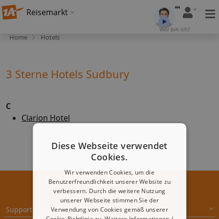
Reisemarkt
Wer bin ich?
Home
Hotels
3 Sterne Hotels Sudbury
C
Clarion Hotel
Diese Webseite verwendet
Cookies.
Wir verwenden Cookies, um die
Benutzerfreundlichkeit unserer Website zu
verbessern. Durch die weitere Nutzung
unserer Webseite stimmen Sie der
Support & Impressum
Verwendung von Cookies gemäß unserer
Cookie-Richtlinie zu.
Weitere Informationen /