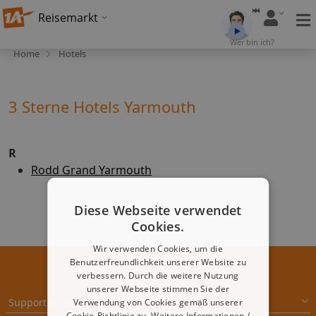
Reisemarkt
Wer bin ich?
Home
Hotels
3 Sterne Hotels Yarmouth
R
Rodd Grand Yarmouth
Diese Webseite verwendet
Cookies.
Wir verwenden Cookies, um die
Benutzerfreundlichkeit unserer Website zu
verbessern. Durch die weitere Nutzung
unserer Webseite stimmen Sie der
Support & Impressum
Verwendung von Cookies gemäß unserer
Cookie-Richtlinie zu.
Weitere Informationen /