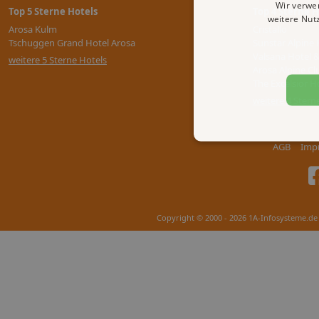
Wir verwe
Top 5 Sterne Hotels
Top 4 Sterne H
weitere Nut
Arosa Kulm
Cristallo
Tschuggen Grand Hotel Arosa
Sunstar Alpine 
Valsana Hotel 
weitere 5 Sterne Hotels
Arosa Alpine Cl
The Excelsior H
weitere 4 Stern
AGB
Imp
Copyright © 2000 - 2026 1A-Infosysteme.de 