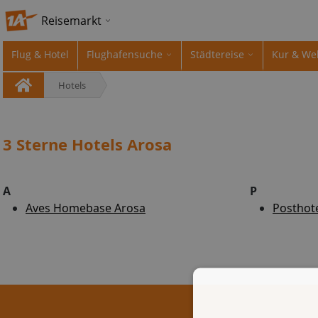
Reisemarkt
Flug & Hotel
Flughafensuche
Städtereise
Kur & We
Hotels
3 Sterne Hotels Arosa
A
P
Aves Homebase Arosa
Posthote