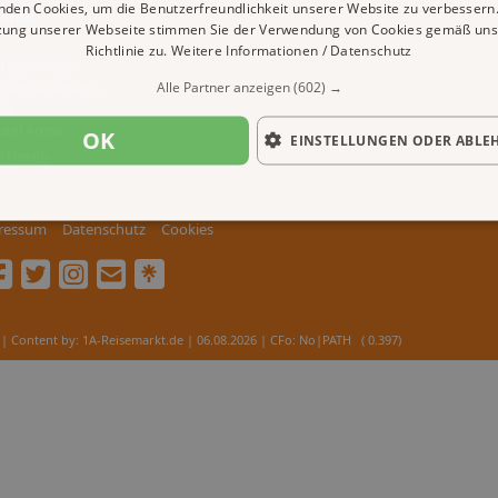
nden Cookies, um die Benutzerfreundlichkeit unserer Website zu verbessern.
otels
zung unserer Webseite stimmen Sie der Verwendung von Cookies gemäß uns
Richtlinie zu.
Weitere Informationen / Datenschutz
Hotel Arosa
Alle Partner anzeigen
(602) →
& Appartements
ub
otel Arosa
OK
EINSTELLUNGEN ODER ABLE
e Hotels
ressum
Datenschutz
Cookies
| Content by: 1A-Reisemarkt.de | 06.08.2026
| CFo: No|PATH ( 0.397)