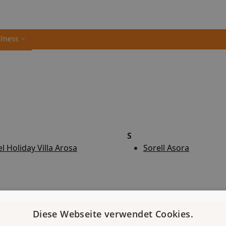
llness
S
l Holiday Villa Arosa
Sorell Asora
Diese Webseite verwendet Cookies.