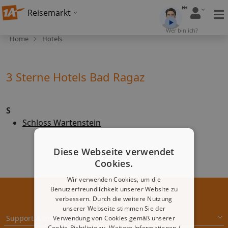
Reisemarkt
Wer bin ich?
Home
Hotels
3 Sterne Hotels Bad Ragaz
S
Schloss Wartenstein
Diese Webseite verwendet
Cookies.
Wir verwenden Cookies, um die
Benutzerfreundlichkeit unserer Website zu
verbessern. Durch die weitere Nutzung
unserer Webseite stimmen Sie der
Support & Impressum
Verwendung von Cookies gemäß unserer
Cookie-Richtlinie zu.
Weitere Informationen /