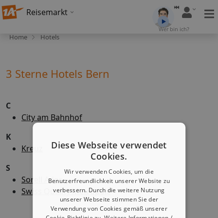
Reisemarkt
Wer bin ich?
Home
Hotels
3 Sterne Hotels Bern
C
City am Bahnhof
K
Diese Webseite verwendet
Kreuz
Cookies.
S
Wir verwenden Cookies, um die
Sorell Ador
Benutzerfreundlichkeit unserer Website zu
Swiss Quality Metropole
verbessern. Durch die weitere Nutzung
unserer Webseite stimmen Sie der
Verwendung von Cookies gemäß unserer
Cookie-Richtlinie zu.
Weitere Informationen /