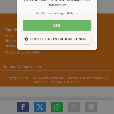
Datenschutz
Alle Partner anzeigen
(602) →
OK
Top 4 Sterne Hotels
Savoy
EINSTELLUNGEN ODER ABLEHNEN
Allegro Bern
Ambassador
weitere 4 Sterne Hotels
Support & Impressum
Copyright © 2000 - 2026 1A-Infosysteme.de | Content by: 1A-Reisemarkt.de |
06.08.2026
| CFo: No|PATH ( 0.504)