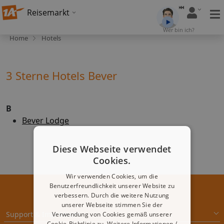
Reisemarkt
Wer bin ich?
Home
Hotels
3 Sterne Hotels Bever
B
Bever Lodge
Diese Webseite verwendet
Cookies.
Wir verwenden Cookies, um die
Benutzerfreundlichkeit unserer Website zu
verbessern. Durch die weitere Nutzung
unserer Webseite stimmen Sie der
Support & Impressum
Verwendung von Cookies gemäß unserer
Cookie-Richtlinie zu.
Weitere Informationen /