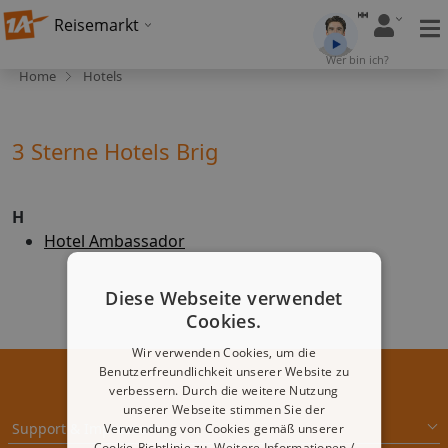
Reisemarkt
Wer bin ich?
Home
Hotels
3 Sterne Hotels Brig
H
Hotel Ambassador
Diese Webseite verwendet
Cookies.
Wir verwenden Cookies, um die
Benutzerfreundlichkeit unserer Website zu
verbessern. Durch die weitere Nutzung
unserer Webseite stimmen Sie der
Support & Impressum
Verwendung von Cookies gemäß unserer
Cookie-Richtlinie zu.
Weitere Informationen /