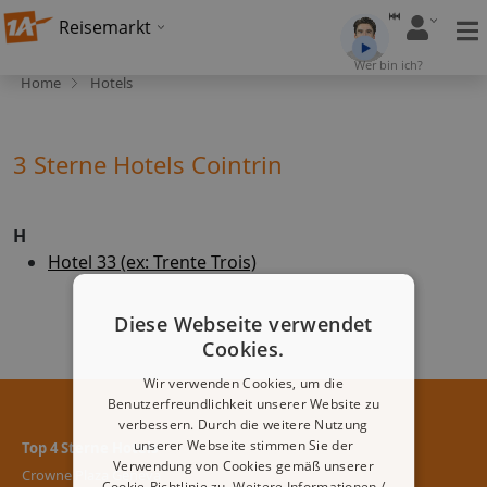
Reisemarkt
Wer bin ich?
Home
Hotels
3 Sterne Hotels Cointrin
H
Hotel 33 (ex: Trente Trois)
Diese Webseite verwendet
Cookies.
Wir verwenden Cookies, um die
Benutzerfreundlichkeit unserer Website zu
verbessern. Durch die weitere Nutzung
unserer Webseite stimmen Sie der
Top 4 Sterne Hotels
Verwendung von Cookies gemäß unserer
Crowne Plaza Geneva
Cookie-Richtlinie zu.
Weitere Informationen /