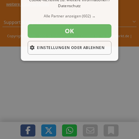
weitere 4 Sterne Hotels
Datenschutz
Alle Partner anzeigen
(602) →
Support & Impressum
OK
Copyright © 2000 - 2026 1A-Infosysteme.de | Content by: 1A-Reisemarkt.de |
09.08.2026
| CFo: No|PATH ( 0.554)
EINSTELLUNGEN ODER ABLEHNEN