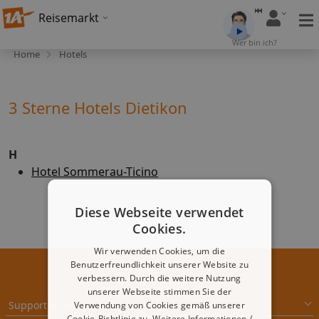
Reisemarkt
Wer bin ich?
Home
Hotels
3 Sterne Hotels Dietikon
H
Hotel Sommerau-Ticino
Diese Webseite verwendet
Cookies.
Wir verwenden Cookies, um die
Benutzerfreundlichkeit unserer Website zu
verbessern. Durch die weitere Nutzung
unserer Webseite stimmen Sie der
Support & Impressum
Verwendung von Cookies gemäß unserer
Cookie-Richtlinie zu.
Weitere Informationen /