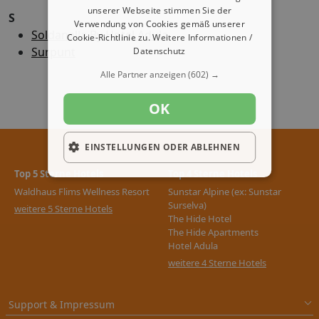
unserer Webseite stimmen Sie der
S
Verwendung von Cookies gemäß unserer
Soldanella By Hotel Adula
Cookie-Richtlinie zu.
Weitere Informationen /
Surpunt
Datenschutz
Alle Partner anzeigen
(602) →
OK
EINSTELLUNGEN ODER ABLEHNEN
Top 5 Sterne Hotels
Top 4 Sterne Hotels
Waldhaus Flims Wellness Resort
Sunstar Alpine (ex: Sunstar
Surselva)
weitere 5 Sterne Hotels
The Hide Hotel
The Hide Apartments
Hotel Adula
weitere 4 Sterne Hotels
Support & Impressum