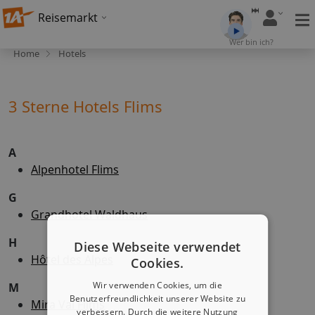
Reisemarkt
Wer bin ich?
Home
Hotels
3 Sterne Hotels Flims
A
Alpenhotel Flims
G
Grandhotel Waldhaus
H
Diese Webseite verwendet
Hôtel des Alpes
Cookies.
Wir verwenden Cookies, um die
M
Benutzerfreundlichkeit unserer Website zu
Mira Val Flims
verbessern. Durch die weitere Nutzung