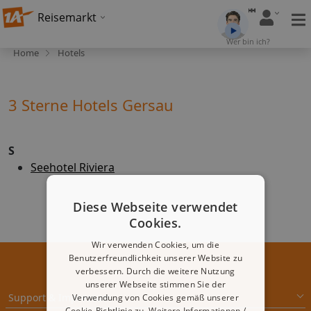
Reisemarkt
Wer bin ich?
Home
Hotels
3 Sterne Hotels Gersau
S
Seehotel Riviera
Diese Webseite verwendet
Cookies.
Wir verwenden Cookies, um die
Benutzerfreundlichkeit unserer Website zu
verbessern. Durch die weitere Nutzung
unserer Webseite stimmen Sie der
Support & Impressum
Verwendung von Cookies gemäß unserer
Cookie-Richtlinie zu.
Weitere Informationen /