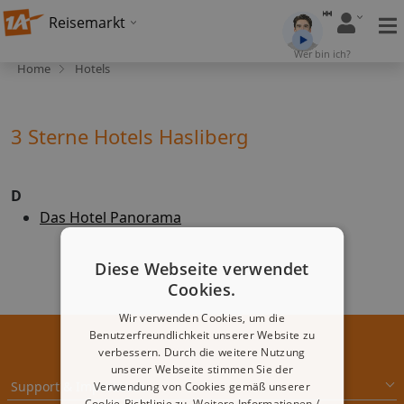
Reisemarkt
Wer bin ich?
Home
Hotels
3 Sterne Hotels Hasliberg
D
Das Hotel Panorama
Diese Webseite verwendet
Cookies.
Wir verwenden Cookies, um die
Benutzerfreundlichkeit unserer Website zu
verbessern. Durch die weitere Nutzung
unserer Webseite stimmen Sie der
Support & Impressum
Verwendung von Cookies gemäß unserer
Cookie-Richtlinie zu.
Weitere Informationen /