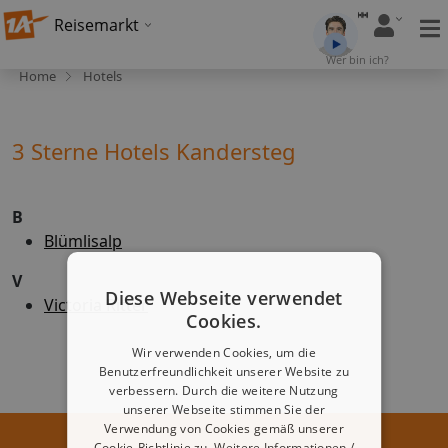
Reisemarkt
Wer bin ich?
Home
Hotels
3 Sterne Hotels Kandersteg
B
Blümlisalp
V
Diese Webseite verwendet
Victoria Ritter
Cookies.
Wir verwenden Cookies, um die
Benutzerfreundlichkeit unserer Website zu
verbessern. Durch die weitere Nutzung
unserer Webseite stimmen Sie der
Verwendung von Cookies gemäß unserer
Cookie-Richtlinie zu.
Weitere Informationen /