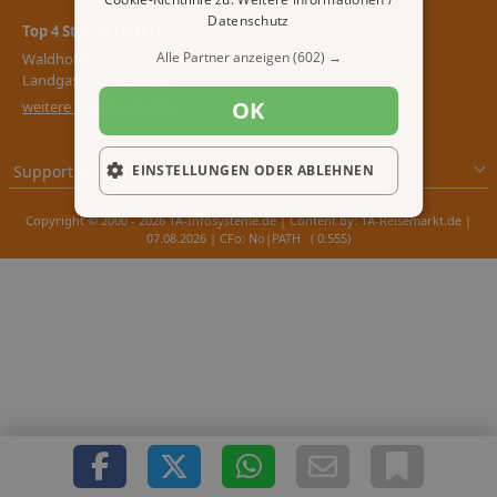
Datenschutz
Top 4 Sterne Hotels
Alle Partner anzeigen
(602) →
Waldhotel Doldenhorn &
Landgasthof Ruedihus
OK
weitere 4 Sterne Hotels
Support & Impressum
EINSTELLUNGEN ODER ABLEHNEN
Copyright © 2000 - 2026 1A-Infosysteme.de | Content by: 1A-Reisemarkt.de |
07.08.2026
| CFo: No|PATH ( 0.555)