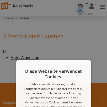
Reisemarkt
Wer bin ich?
Home
Hotels
3 Sterne Hotels Lauenen
H
Hotel Alpenland
Diese Webseite verwendet
Cookies.
Wir verwenden Cookies, um die
Benutzerfreundlichkeit unserer Website zu
verbessern. Durch die weitere Nutzung
unserer Webseite stimmen Sie der
Support & Impressum
Verwendung von Cookies gemäß unserer
Cookie-Richtlinie zu.
Weitere Informationen /