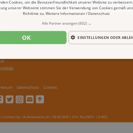
nden Cookies, um die Benutzerfreundlichkeit unserer Website zu verbessern.
zung unserer Webseite stimmen Sie der Verwendung von Cookies gemäß uns
Richtlinie zu.
Weitere Informationen / Datenschutz
Alle Partner anzeigen
(602) →
otels
OK
EINSTELLUNGEN ODER ABLE
sanne
ght
tal
e Hotels
ressum
Datenschutz
Cookies
| Content by: 1A-Reisemarkt.de | 06.08.2026
| CFo: No|PATH ( 0.442)