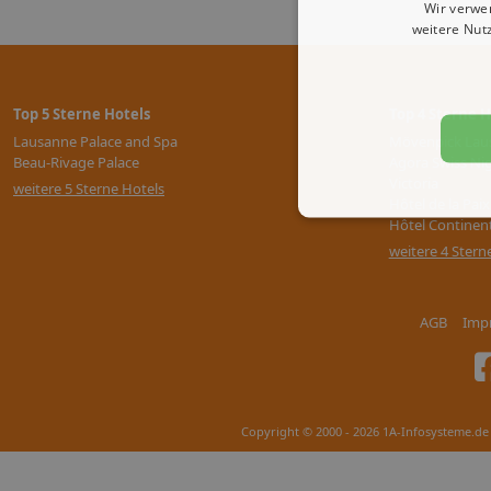
Wir verwe
weitere Nut
Top 5 Sterne Hotels
Top 4 Sterne H
Lausanne Palace and Spa
Mövenpick Lau
Beau-Rivage Palace
Agora Swiss Ni
Victoria
weitere 5 Sterne Hotels
Hôtel de la Paix
Hôtel Continen
weitere 4 Stern
AGB
Imp
Copyright © 2000 - 2026 1A-Infosysteme.de 