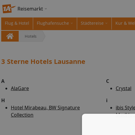
Reisemarkt
Flug & Hotel
Flughafensuche
Städtereise
Kur & We
Hotels
3 Sterne Hotels Lausanne
A
C
AlaGare
Crystal
H
i
Hotel Mirabeau, BW Signature
ibis Sty
Collection
MadHou