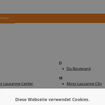
llness
D
Du Boulevard
M
les Lausanne Center
Moxy Lausanne City
se
Diese Webseite verwendet Cookies.