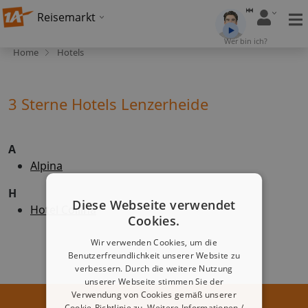
Reisemarkt
Wer bin ich?
Home
Hotels
3 Sterne Hotels Lenzerheide
A
Alpina
H
Diese Webseite verwendet
Hotel Collina
Cookies.
Wir verwenden Cookies, um die
Benutzerfreundlichkeit unserer Website zu
verbessern. Durch die weitere Nutzung
unserer Webseite stimmen Sie der
Verwendung von Cookies gemäß unserer
Cookie-Richtlinie zu.
Weitere Informationen /