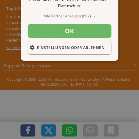
Datenschutz
Top 4 Sterne Hotels
Alle Partner anzeigen
(602) →
Sunstar Alpine Hotel
Lenzerheide
Lenzerhorn Spa & Wellness
OK
Priva Alpine Logde Lenzerheide
Revier Mountain Lodge
weitere 4 Sterne Hotels
EINSTELLUNGEN ODER ABLEHNEN
Support & Impressum
Copyright © 2000 - 2026 1A-Infosysteme.de | Content by: 1A-Reisemarkt.de |
09.08.2026
| CFo: No|PATH ( 0.450)