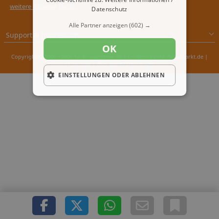
weitere 4 Sterne Hotels
Datenschutz
Alle Partner anzeigen
(602) →
Support & Impressum
OK
Copyright © 2000 - 2026 1A-Infosysteme.de | Content by: 1A-Reisemarkt.de |
07.08.2026
| CFo: No|PATH ( 0.409)
EINSTELLUNGEN ODER ABLEHNEN