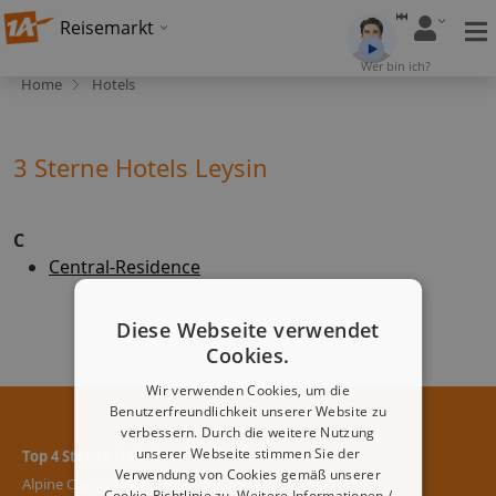
Reisemarkt
Wer bin ich?
Home
Hotels
3 Sterne Hotels Leysin
C
Central-Residence
Diese Webseite verwendet
Cookies.
Wir verwenden Cookies, um die
Benutzerfreundlichkeit unserer Website zu
verbessern. Durch die weitere Nutzung
unserer Webseite stimmen Sie der
Top 4 Sterne Hotels
Verwendung von Cookies gemäß unserer
Alpine Classic Hotel
Cookie-Richtlinie zu.
Weitere Informationen /