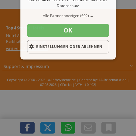
Datenschutz
Alle Partner anzeigen
(602) →
Top 4 Sterne Hotels
OK
Hotel Alpbach
Parkhotel Du Sauvage
EINSTELLUNGEN ODER ABLEHNEN
weitere 4 Sterne Hotels
Support & Impressum
Copyright © 2000 - 2026 1A-Infosysteme.de | Content by: 1A-Reisemarkt.de |
07.08.2026
| CFo: No|PATH ( 0.402)