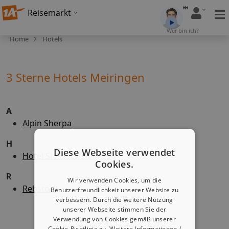
Reisemarkt
Wer bin ich?
Home
Hotels
3 Sterne Hotels Meiringen
A
Alpin Sherpa
H
Diese Webseite verwendet
Hotel Sherlock Holmes
Cookies.
R
Wir verwenden Cookies, um die
Rebstock
Benutzerfreundlichkeit unserer Website zu
verbessern. Durch die weitere Nutzung
unserer Webseite stimmen Sie der
Verwendung von Cookies gemäß unserer
Cookie-Richtlinie zu.
Weitere Informationen /