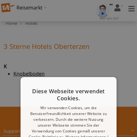
Reisemarkt
Wer bin ich?
Home
Hotels
3 Sterne Hotels Oberterzen
K
Knobelboden
Diese Webseite verwendet
Cookies.
Wir verwenden Cookies, um die
Benutzerfreundlichkeit unserer Website zu
verbessern. Durch die weitere Nutzung
unserer Webseite stimmen Sie der
Support & Impressum
Verwendung von Cookies gemäß unserer
Cookie-Richtlinie zu.
Weitere Informationen /