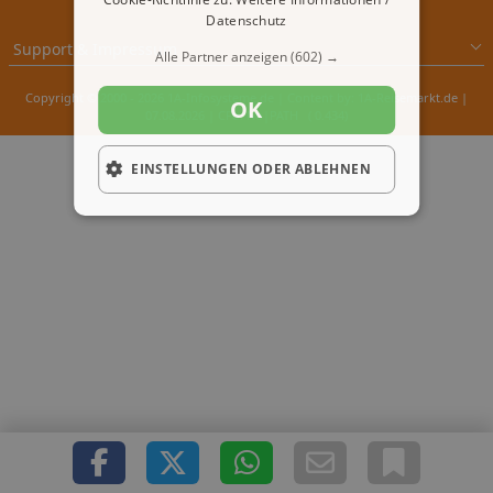
Datenschutz
Support & Impressum
Alle Partner anzeigen
(602) →
Copyright © 2000 - 2026 1A-Infosysteme.de | Content by: 1A-Reisemarkt.de |
OK
07.08.2026
| CFo: No|PATH ( 0.434)
EINSTELLUNGEN ODER ABLEHNEN