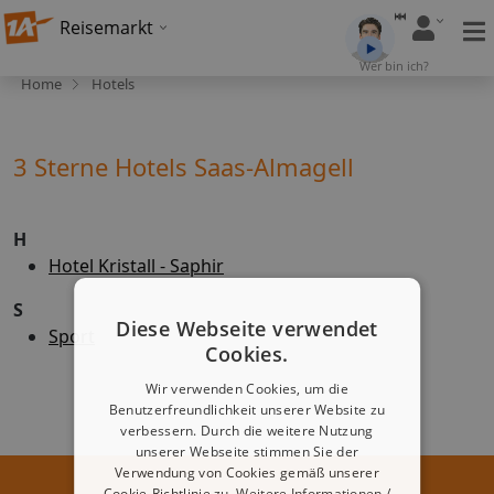
Reisemarkt
Wer bin ich?
Home
Hotels
3 Sterne Hotels Saas-Almagell
H
Hotel Kristall - Saphir
S
Diese Webseite verwendet
Sport
Cookies.
Wir verwenden Cookies, um die
Benutzerfreundlichkeit unserer Website zu
verbessern. Durch die weitere Nutzung
unserer Webseite stimmen Sie der
Verwendung von Cookies gemäß unserer
Cookie-Richtlinie zu.
Weitere Informationen /