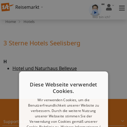
Reisemarkt
Wer bin ich?
Home
Hotels
3 Sterne Hotels Seelisberg
H
Hotel und Naturhaus Bellevue
Diese Webseite verwendet
Cookies.
Wir verwenden Cookies, um die
Benutzerfreundlichkeit unserer Website zu
verbessern. Durch die weitere Nutzung
unserer Webseite stimmen Sie der
Support & Impressum
Verwendung von Cookies gemäß unserer
Cookie-Richtlinie zu.
Weitere Informationen /