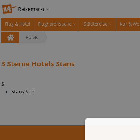
Reisemarkt
Flug & Hotel
Flughafensuche
Städtereise
Kur & We
Hotels
3 Sterne Hotels Stans
S
Stans Sud