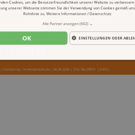
nden Cookies, um die Benutzerfreundlichkeit unserer Website zu verbessern.
zung unserer Webseite stimmen Sie der Verwendung von Cookies gemäß uns
Richtlinie zu.
Weitere Informationen / Datenschutz
Alle Partner anzeigen
(602) →
OK
EINSTELLUNGEN ODER ABLE
ressum
Datenschutz
Cookies
| Content by: 1A-Reisemarkt.de | 06.08.2026
| CFo: No|PATH ( 0.431)