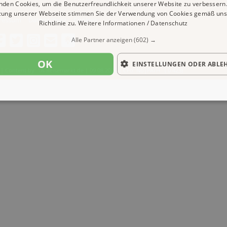
nden Cookies, um die Benutzerfreundlichkeit unserer Website zu verbessern.
zung unserer Webseite stimmen Sie der Verwendung von Cookies gemäß uns
ressum
Datenschutz
Cookies
Richtlinie zu.
Weitere Informationen / Datenschutz
Alle Partner anzeigen
(602) →
OK
EINSTELLUNGEN ODER ABLE
| Content by: 1A-Reisemarkt.de | 09.08.2026
| CFo: No|PATH ( 0.423)