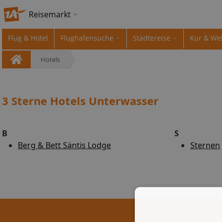
Reisemarkt
Flug & Hotel
Flughafensuche
Städtereise
Kur & We
Hotels
3 Sterne Hotels Unterwasser
B
S
Berg & Bett Säntis Lodge
Sternen