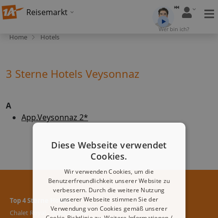
Reisemarkt
Wer bin ich?
Home
Hotels
3 Sterne Hotels Veysonnaz
A
App.Veysonnaz 2*
Diese Webseite verwendet
Cookies.
Wir verwenden Cookies, um die
Benutzerfreundlichkeit unserer Website zu
verbessern. Durch die weitere Nutzung
unserer Webseite stimmen Sie der
Top 4 Sterne Hotels
Verwendung von Cookies gemäß unserer
Chalet Royal - Skipauschale
Cookie-Richtlinie zu.
Weitere Informationen /