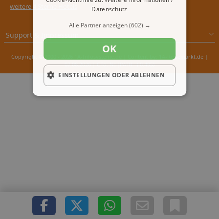
weitere 4 Sterne Hotels
Datenschutz
Alle Partner anzeigen
(602) →
Support & Impressum
OK
Copyright © 2000 - 2026 1A-Infosysteme.de | Content by: 1A-Reisemarkt.de |
07.08.2026
| CFo: No|PATH ( 0.495)
EINSTELLUNGEN ODER ABLEHNEN