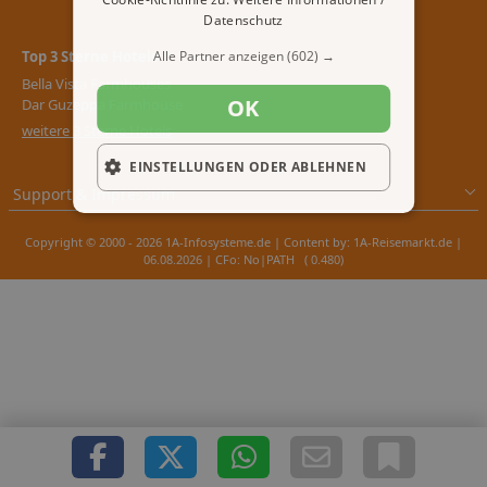
Datenschutz
Top 3 Sterne Hotels
Alle Partner anzeigen
(602) →
Bella Vista Farmhouses
OK
Dar Guzeppa Farmhouse
weitere 3 Sterne Hotels
EINSTELLUNGEN ODER ABLEHNEN
Support & Impressum
Copyright © 2000 - 2026 1A-Infosysteme.de | Content by: 1A-Reisemarkt.de |
06.08.2026
| CFo: No|PATH ( 0.480)