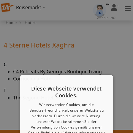
Reisemarkt
Wer bin ich?
Home
Hotels
4 Sterne Hotels Xaghra
C
C4 Retreats By Georges Boutique Living
Cornucopia Hotel
Diese Webseite verwendet
T
Cookies.
The Segond Hotel
Wir verwenden Cookies, um die
Benutzerfreundlichkeit unserer Website zu
verbessern. Durch die weitere Nutzung
unserer Webseite stimmen Sie der
Verwendung von Cookies gemäß unserer
Cookie-Richtlinie zu.
Weitere Informationen /