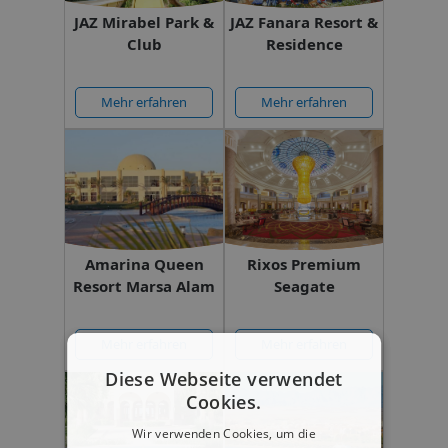
JAZ Mirabel Park &
JAZ Fanara Resort &
Club
Residence
Mehr erfahren
Mehr erfahren
Amarina Queen
Rixos Premium
Resort Marsa Alam
Seagate
Mehr erfahren
Mehr erfahren
Diese Webseite verwendet
Cookies.
Wir verwenden Cookies, um die