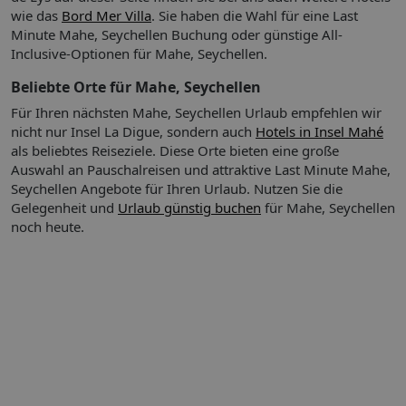
wie das
Bord Mer Villa
. Sie haben die Wahl für eine Last
Minute Mahe, Seychellen Buchung oder günstige All-
Inclusive-Optionen für Mahe, Seychellen.
So wohnen Sie:
Bungalow (DZX1), Bungalow, Nichtraucherzimmer,
Beliebte Orte für Mahe, Seychellen
Gartenseite, Gartenblick, ca. 56 m², Gesamtanzahl der
Für Ihren nächsten Mahe, Seychellen Urlaub empfehlen wir
Räume in diesem Zimmertyp: 2, Aufteilung wie folgt:
nicht nur Insel La Digue, sondern auch
Hotels in Insel Mahé
Wohnzimmer, 1 Schlafzimmer, 1 Doppelbett, Babybett:
als beliebtes Reiseziele. Diese Orte bieten eine große
ohne Gebühr, Anfrage & Reservierung notwendig,
Auswahl an Pauschalreisen und attraktive Last Minute Mahe,
Klimaanlage: ohne Gebühr, individuell regelbar,
Seychellen Angebote für Ihren Urlaub.
Nutzen Sie die
Fußboden: Fliesenboden, Safe: ohne Gebühr,
Gelegenheit und
Urlaub günstig buchen
für Mahe, Seychellen
Deckenventilator, Küche, Kühlschrank, Kochplatte,
noch heute.
Mikrowelle, Kaffee-/Teezubereiter, Wasserkocher,
Toaster, Internet: WLAN/WiFi: gegen Gebühr,
Reinigungsservice: täglich, ohne Gebühr, Dusche, WC,
Terrasse: mit Sitzgelegenheit
Honeymoon Bungalow (DZY1), Bungalow,
Ihre Vorteile:
Bitte beachten Sie!
Bei einer Paketreise mit
Nichtraucherzimmer, Gartenseite, Gartenblick, ca. 56 m²,
internationalem Flug ist das Zug zum Flug Ticket für
Gesamtanzahl der Räume in diesem Zimmertyp: 2,
Abflughäfen in Deutschland (und dem EuroAirport Basel)
Aufteilung wie folgt: Wohnzimmer, 1 Schlafzimmer, 1
kostenfrei zubuchbar.
Doppelbett, Babybett: ohne Gebühr, Anfrage &
Das Zug zum Flug Ticket gilt nicht bei:
Reservierung notwendig, Klimaanlage: ohne Gebühr,