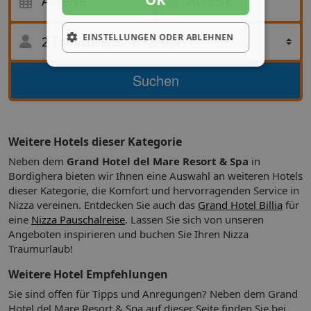
Anreise
Abreise
Innenpool. Zu den Highlights, die dieses Hotel im
Abreise
mediterranen Stil bietet, gehören auch: WLAN-
Internetzugang (kostenlos), Concierge-Service und Babysitter
EINSTELLUNGEN ODER ABLEHNEN
2 Erwachsene
·
0 Kinder
oder Kinderbetreuung (gegen Gebühr).
Speisen
Suche
Suchen
Gehen Sie in eines der 2 Restaurants oder 3
Coffeeshops/Cafés im Grand Hotel del Mare Resort & Spa
oder bestellen Sie sich per Zimmerservice (rund um die Uhr)
etwas zu essen. Stillen Sie Ihren Durst an der Bar/Lounge,
Weitere Hotels dieser Kategorie
der Strandbar oder der Poolbar. Ein inbegriffenes
Frühstücksbuffet wird täglich angeboten.
Neben dem
Grand Hotel del Mare Resort & Spa
in
Bordighera bieten wir Ihnen eine Auswahl an weiteren Hotels
Business, weitere Annehmlichkeiten
dieser Kategorie, die Komfort und hervorragenden Service in
Zum Angebot gehören ein kostenloser Internetzugang per
Nizza vereinen. Entdecken Sie auch das
Grand Hotel Billia
für
Kabel, ein rund um die Uhr geöffnetes Businesscenter und
eine
Nizza Pauschalreise
. Lassen Sie sich von unseren
ein Limousinenservice. Für Veranstaltungen stehen folgende
Angeboten inspirieren und buchen Sie Ihren Nizza
Einrichtungen zur Verfügung: Konferenzzentrum und
Traumurlaub!
Tagungsräume. Der Flughafentransfer (auf Anfrage) ist
kostenpflichtig; außerdem gibt es vor Ort Folgendes:
Weitere Hotel Empfehlungen
Parkservice (kostenlos).
Sie sind offen für Tipps und Anregungen? Neben dem Grand
Hotel del Mare Resort & Spa auf dieser Seite finden Sie bei