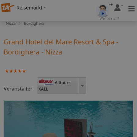
Reisemarkt
Wer bin ich?
Nizza
Bordighera
Grand Hotel del Mare Resort & Spa -
Bordighera - Nizza
Alltours
Veranstalter:
XALL