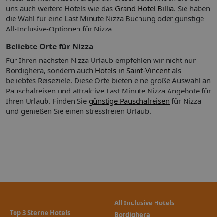
uns auch weitere Hotels wie das
Grand Hotel Billia
. Sie haben
die Wahl für eine Last Minute Nizza Buchung oder günstige
Verpflegung:
Gehen Sie in eines der 2 Restaurants oder 3
All-Inclusive-Optionen für Nizza.
Coffeeshops/Cafés im Grand Hotel del Mare Resort & Spa
oder bestellen Sie sich per Zimmerservice (rund um die Uhr)
Beliebte Orte für Nizza
etwas zu essen. Stillen Sie Ihren Durst an der Bar/Lounge,
Für Ihren nächsten Nizza Urlaub empfehlen wir nicht nur
der Strandbar oder der Poolbar. Ein inbegriffenes
Bordighera, sondern auch
Hotels in Saint-Vincent
als
Frühstücksbuffet wird täglich angeboten.
beliebtes Reiseziele. Diese Orte bieten eine große Auswahl an
Pauschalreisen und attraktive Last Minute Nizza Angebote für
Erholung:
Zum Freizeitangebot vor Ort gehört Folgendes:
Ihren Urlaub.
Finden Sie
günstige Pauschalreisen
für Nizza
Innenpool, Außenpool und Whirlpool. Zum Freizeitangebot
Kindern, die jünger als 16 Jahre alt sind, ist der Zutritt zu
und genießen Sie einen stressfreien Urlaub.
gehören außerdem ein Privatstrand, eine Sauna und ein
folgenden Einrichtungen nur in Begleitung eines
Fitnessbereich.
Erwachsenen gestattet: Pool, Fitnesscenter, Fitnessbereich
oder Whirlpool.
(Freizeitaktivitäten ggf. gegen Gebühr; vor Ort oder ggf. in
der Nähe)
Wellness:
Grand SPA del Mare
besitzt Massage- und
Behandlungsräume und Behandlungsräume für Paare sowie
Spa-Außenbereiche. Es werden folgende Wellnessleistungen
All Inclusive Hotels
angeboten: Tiefengewebe-Massagen, Warmsteinmassagen,
Top 3 Sterne Hotels
Bordighera