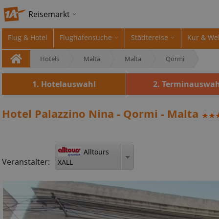
Reisemarkt
Flug & Hotel
Flughafensuche
Städtereise
Kur & We
Hotels
Malta
Malta
Qormi
1. Hotelauswahl
2. Terminauswah
Hotel Palazzino Nina - Qormi - Malta
Alltours
Veranstalter:
XALL