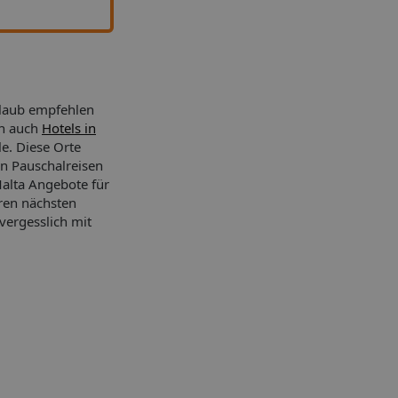
rlaub empfehlen
rn auch
Hotels in
le. Diese Orte
n Pauschalreisen
Malta Angebote für
ren nächsten
vergesslich mit