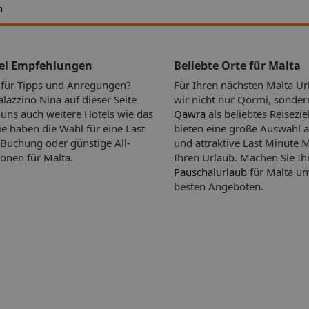
h
tel Empfehlungen
Beliebte Orte für Malta
n für Tipps und Anregungen?
Für Ihren nächsten Malta U
azzino Nina auf dieser Seite
wir nicht nur Qormi, sonde
i uns auch weitere Hotels wie das
Qawra
als beliebtes Reisezie
Sie haben die Wahl für eine Last
bieten eine große Auswahl a
Buchung oder günstige All-
und attraktive Last Minute 
ionen für Malta.
Ihren Urlaub.
Machen Sie Ih
Pauschalurlaub
für Malta un
besten Angeboten.