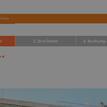
llness
l
3. Ihre Daten
4. Buchung 