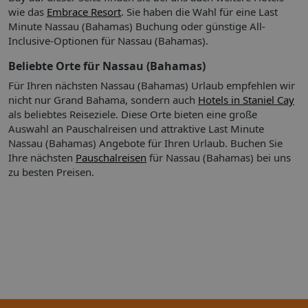
In der Umgebung:
Attraktion bzw. dem Flughafen und nicht unbedingt der
Der am günstigsten gelegene Flughafen
wie das
Embrace Resort
. Sie haben die Wahl für eine Last
für Pelican Bay Resort at Lucaya ist: Freeport (FPO-Grand
Entfernung, die zurückgelegt werden muss.
Minute Nassau (Bahamas) Buchung oder günstige All-
Bahama) - ca. 7,4 km.
Inclusive-Optionen für Nassau (Bahamas).
Entfernungen werden in Schritten von 0,1 Kilometern
gerundet angegeben.
Beliebte Orte für Nassau (Bahamas)
Für Ihren nächsten Nassau (Bahamas) Urlaub empfehlen wir
nicht nur Grand Bahama, sondern auch
Hotels in Staniel Cay
Zu Beachten:
als beliebtes Reiseziele. Diese Orte bieten eine große
Eine Hotelgebühr ist bereits im Zimmerpreis inbegriffen.
Auswahl an Pauschalreisen und attraktive Last Minute
Das Hotel bietet je nach Verfügbarkeit Zimmer mit
Nassau (Bahamas) Angebote für Ihren Urlaub.
Buchen Sie
Verbindungstür/nebeneinanderliegende Zimmer. Bitte
Ihre nächsten
Pauschalreisen
für Nassau (Bahamas) bei uns
wenden Sie sich mit Ihrer Anfrage direkt an Ihr Hotel.
zu besten Preisen.
Die Telefonnummer finden Sie auf der
Buchungsbestätigung.
Info:
Wissenswertes vor der Reise
Eine Hotelgebühr ist bereits im Zimmerpreis inbegriffen.
Das Hotel bietet je nach Verfügbarkeit Zimmer mit