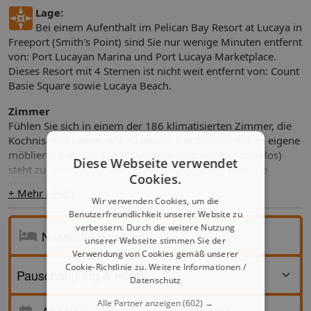
Lage:
Bei einem Aufenthalt im Pelican Bay Resort at Lucaya in
Freeport (Smith's Point) sind Sie nur wenige Minuten entfernt
von: Port Lucayan Marina und Port Lucaya Marketplace.
Dieses Resort mit 4 Sternen ist nicht weit entfernt von: Count
Basie Square sowie Lucaya Beach.
Zimmer
Fühlen Sie sich in einem der 186 klimatisierten Zimmer, die
Kochnischen bieten, wie zu Hause. Die Zimmer haben eigene
möblierte Balkone. Ein WLAN-Internetzugang (kostenlos)
Diese Webseite verwendet
steht zur Verfügung. Zur Austattung gehören Telefone
Cookies.
ebenso wie Safes und Schreibtische.
+ Mehr Lesen
Wir verwenden Cookies, um die
Ausstattung
Benutzerfreundlichkeit unserer Website zu
3 Außenpools lassen ebenso keine Langweile aufkommen
verbessern. Durch die weitere Nutzung
wie: Fahrradverleih. WLAN-Internetzugang (kostenlos),
unserer Webseite stimmen Sie der
Concierge-Service und Babysitter oder Kinderbetreuung
Verwendung von Cookies gemäß unserer
Cookie-Richtlinie zu.
Weitere Informationen /
(gegen Gebühr) stehen ebenfalls zur Verfügung.
Datenschutz
Speisen
Alle Partner anzeigen
(602) →
Anreise
Wenn Sie während Ihres Aufenthalts Hunger bekommen,