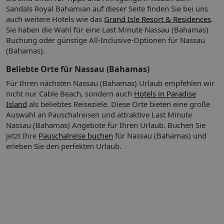
ausgewählte internationale alkoholische Getränke,
Wäscheservice: gegen Gebühr
Sandals Royal Bahamian auf dieser Seite finden Sie bei uns
Kaffee/Tee am Nachmittag
Zahlungsarten: TUI Card / VISA, MasterCard, American
auch weitere Hotels wie das
Grand Isle Resort & Residences
.
Express
Sie haben die Wahl für eine Last Minute Nassau (Bahamas)
Haustiere nicht erlaubt
Buchung oder günstige All-Inclusive-Optionen für Nassau
Beschreibung der Verpflegungsangebote:
Tagungseinrichtungen: klimatisierte Tagungsräume,
(Bahamas).
Frühstück: Buffet, à la carte
Tagungsequipment, Coffee Breaks
Mittagessen: Buffet, à la carte
Beliebte Orte für Nassau (Bahamas)
Etagen: 5, Zimmer: 404
Abendessen: à la carte
Landeskategorie: 5 Sterne
Für Ihren nächsten Nassau (Bahamas) Urlaub empfehlen wir
Snacks, bei All Inclusive inklusive
nicht nur Cable Beach, sondern auch
Hotels in Paradise
Candlelightdinner: Reservierung notwendig, gegen
Island
als beliebtes Reiseziele. Diese Orte bieten eine große
Gebühr
Auswahl an Pauschalreisen und attraktive Last Minute
Nassau (Bahamas) Angebote für Ihren Urlaub.
Buchen Sie
jetzt Ihre
Pauschalreise buchen
für Nassau (Bahamas) und
Restaurants: 10
erleben Sie den perfekten Urlaub.
Restaurant "Baccarat": Küche: französisch, à la carte,
Reservierung notwendig, ohne Gebühr, klimatisierbar,
angemessene Kleidung erwünscht
Restaurant "Bella Napoli Pizzeria": Küche: italienisch, à la
carte, ohne Gebühr, mit Terrasse
Restaurant "Casanova Italian Ristorante": Küche:
italienisch, Buffet, à la carte, ohne Gebühr, klimatisierbar,
mit Terrasse