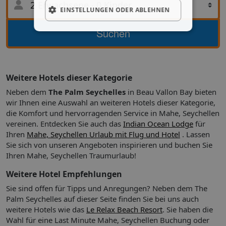
2 Erwachsene
·
0 Kinder
ein angenehmes Erlebnis. Während Ihres Aufenthalts bietet
EINSTELLUNGEN ODER ABLEHNEN
die Unterkunft direkten Zugang zu einem Strand. So können
Sie während Ihres gesamten Aufenthalts das Meer
Suche
Suchen
genießen.Schauen Sie während Ihres Aufenthaltes
mindestens einmal am Pool vorbei.
Weitere Hotels dieser Kategorie
Neben dem
The Palm Seychelles
in Beau Vallon Bay bieten
wir Ihnen eine Auswahl an weiteren Hotels dieser Kategorie,
die Komfort und hervorragenden Service in Mahe, Seychellen
vereinen. Entdecken Sie auch das
Indian Ocean Lodge
für
Ihren
Mahe, Seychellen Urlaub mit Flug und Hotel
. Lassen
Sie sich von unseren Angeboten inspirieren und buchen Sie
Ihren Mahe, Seychellen Traumurlaub!
Weitere Hotel Empfehlungen
Sie sind offen für Tipps und Anregungen? Neben dem The
Palm Seychelles auf dieser Seite finden Sie bei uns auch
weitere Hotels wie das
Le Relax Beach Resort
. Sie haben die
Wahl für eine Last Minute Mahe, Seychellen Buchung oder