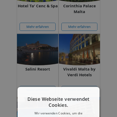
Hotel Ta' Cenc & Spa
Corinthia Palace
Malta
Mehr erfahren
Mehr erfahren
Salini Resort
Vivaldi Malta by
Verdi Hotels
Mehr erfahren
Mehr erfahren
Diese Webseite verwendet
Cookies.
Wir verwenden Cookies, um die